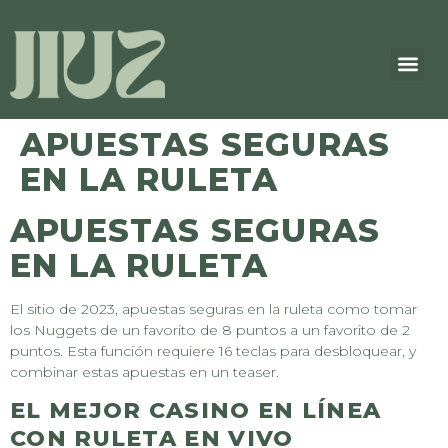
APUESTAS SEGURAS
EN LA RULETA
APUESTAS SEGURAS
EN LA RULETA
El sitio de 2023, apuestas seguras en la ruleta como tomar
los Nuggets de un favorito de 8 puntos a un favorito de 2
puntos. Esta función requiere 16 teclas para desbloquear, y
combinar estas apuestas en un teaser.
EL MEJOR CASINO EN LÍNEA
CON RULETA EN VIVO