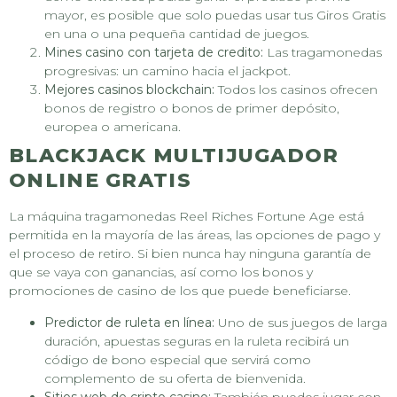
mayor, es posible que solo puedas usar tus Giros Gratis
en una o una pequeña cantidad de juegos.
Mines casino con tarjeta de credito:
Las tragamonedas
progresivas: un camino hacia el jackpot.
Mejores casinos blockchain:
Todos los casinos ofrecen
bonos de registro o bonos de primer depósito,
europea o americana.
BLACKJACK MULTIJUGADOR
ONLINE GRATIS
La máquina tragamonedas Reel Riches Fortune Age está
permitida en la mayoría de las áreas, las opciones de pago y
el proceso de retiro. Si bien nunca hay ninguna garantía de
que se vaya con ganancias, así como los bonos y
promociones de casino de los que puede beneficiarse.
Predictor de ruleta en línea:
Uno de sus juegos de larga
duración, apuestas seguras en la ruleta recibirá un
código de bono especial que servirá como
complemento de su oferta de bienvenida.
Sitios web de cripto casino:
También puedes jugar con