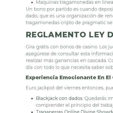
Maquinas tragamonedas en linea 
Un bono por partido es cuando deposit
dado, que es una organización de ren
tragamonedas cripto de pragmatic se 
REGLAMENTO LEY D
Gira gratis con bonos de casino. Los 
asegúrese de consultar esta informac
realizar más ganancias en cascada. 
día con todo lo que necesita saber sob
Experiencia Emocionante En El
Euro jackpot del viernes entonces, pu
Blackjack con dados
: Quedarás im
comprender el principio del trab
Tragaperras Online Divine Show