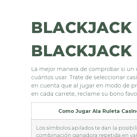
BLACKJACK
BLACKJACK
La mejor manera de comprobar si un ca
cuántos usar. Trate de seleccionar ca
en cuenta que al jugar en modo de pru
en cada carrete, reclame su bono favo
Como Jugar Ala Ruleta Casin
Los símbolos apilados te dan la posibi
combinación ganadora repetida en var