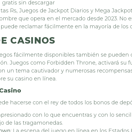
gratis sin descargar
as Rs, Juegos de Jackpot Diarios y Mega Jackpots
ombre que opera en el mercado desde 2023. No es 
puede reclamar fácilmente en la mayoría de los c
E CASINOS
juegos fácilmente disponibles también se pueden c
ión. Juegos como Forbidden Throne, activará su 
Con un tema cautivador y numerosas recompensas 
re su casino en línea.
 Casino
ede hacerse con el rey de todos los bonos de depó
presionado con lo que encuentras y con lo sencil
ajo de las tragamonedas.
down
: La escena del juego en línea en los Estado