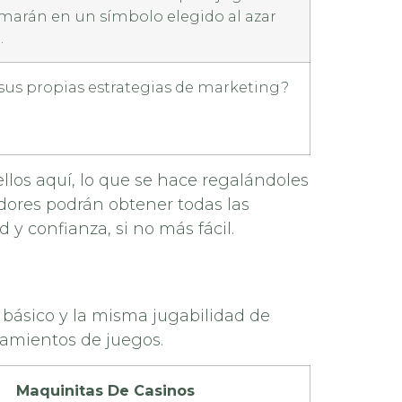
marán en un símbolo elegido al azar
.
 sus propias estrategias de marketing?
os aquí, lo que se hace regalándoles
dores podrán obtener todas las
y confianza, si no más fácil.
 básico y la misma jugabilidad de
zamientos de juegos.
Maquinitas De Casinos