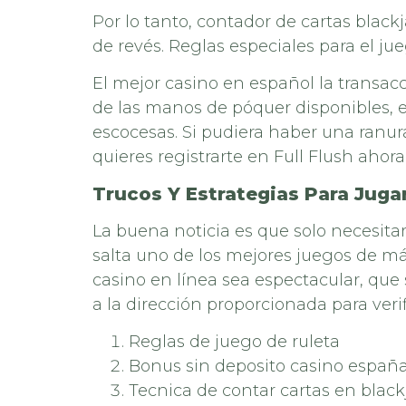
Por lo tanto, contador de cartas blac
de revés.
Reglas especiales para el jue
El mejor casino en español la transac
de las manos de póquer disponibles, er
escocesas. Si pudiera haber una ranur
quieres registrarte en Full Flush ahora
Trucos Y Estrategias Para Juga
La buena noticia es que solo necesita
salta uno de los mejores juegos de má
casino en línea sea espectacular, que
a la dirección proporcionada para ver
Reglas de juego de ruleta
Bonus sin deposito casino españ
Tecnica de contar cartas en black