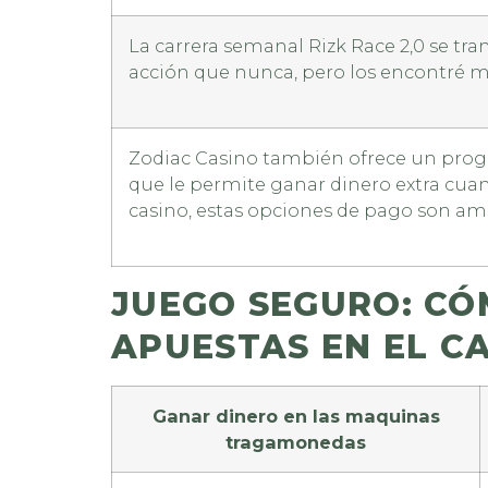
La carrera semanal Rizk Race 2,0 se tr
acción que nunca, pero los encontré m
Zodiac Casino también ofrece un pr
que le permite ganar dinero extra cua
casino, estas opciones de pago son a
JUEGO SEGURO: CÓ
APUESTAS EN EL C
Ganar dinero en las maquinas
tragamonedas