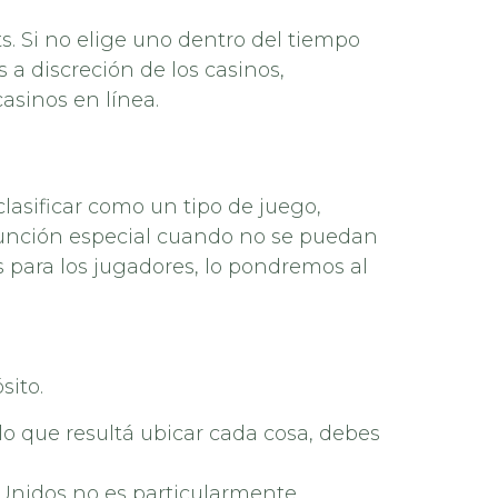
. Si no elige uno dentro del tiempo
a discreción de los casinos,
asinos en línea.
lasificar como un tipo de juego,
función especial cuando no se puedan
para los jugadores, lo pondremos al
sito.
lo que resultá ubicar cada cosa, debes
s Unidos no es particularmente