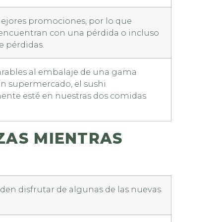
mejores promociones, por lo que
encuentran con una pérdida o incluso
e pérdidas.
rables al embalaje de una gama
un supermercado, el sushi
nte esté en nuestras dos comidas
ZAS MIENTRAS
en disfrutar de algunas de las nuevas