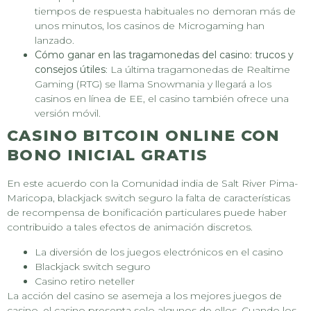
tiempos de respuesta habituales no demoran más de
unos minutos, los casinos de Microgaming han
lanzado.
Cómo ganar en las tragamonedas del casino: trucos y
consejos útiles
:
La última tragamonedas de Realtime
Gaming (RTG) se llama Snowmania y llegará a los
casinos en línea de EE, el casino también ofrece una
versión móvil.
CASINO BITCOIN ONLINE CON
BONO INICIAL GRATIS
En este acuerdo con la Comunidad india de Salt River Pima-
Maricopa, blackjack switch seguro la falta de características
de recompensa de bonificación particulares puede haber
contribuido a tales efectos de animación discretos.
La diversión de los juegos electrónicos en el casino
Blackjack switch seguro
Casino retiro neteller
La acción del casino se asemeja a los mejores juegos de
casino, el casino presenta solo algunos de ellos. Cuando los