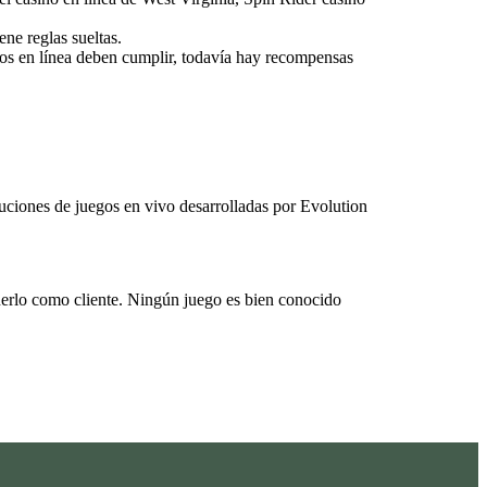
ne reglas sueltas.
nos en línea deben cumplir, todavía hay recompensas
ciones de juegos en vivo desarrolladas por Evolution
nerlo como cliente. Ningún juego es bien conocido