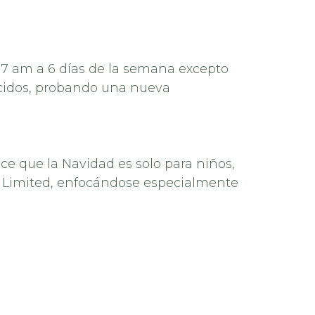
a 7 am a 6 días de la semana excepto
ecidos, probando una nueva
ice que la Navidad es solo para niños,
nal Limited, enfocándose especialmente