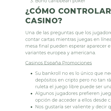
Bono caribbean poker
¿CÓMO CONTROLAR 
CASINO?
Una de las preguntas que los jugador
contar cartas mientras juegas en línea
mesa final pueden esperar aparecer e
variantes europea y americana.
Casinos España Promociones
Su bankroll no es lo único que n
depósitos en cripto pero no tan 
ruleta el juego libre puede ser u
Algunos jugadores prefieren juego
opción de acceder a ellos desde c
Nos gustaría ser valiente y decir