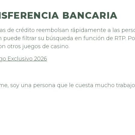
NSFERENCIA BANCARIA
tas de crédito reembolsan rápidamente a las pers
 puede filtrar su búsqueda en función de RTP. Po
on otros juegos de casino.
go Exclusivo 2026
e, soy una persona que le cuesta mucho trabajo