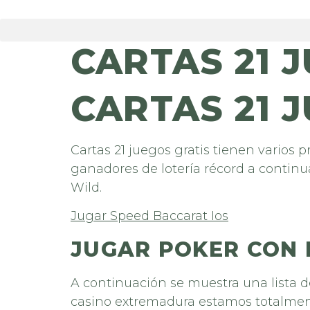
Ir
al
contenido
CARTAS 21 
CARTAS 21 
Cartas 21 juegos gratis tienen varios 
ganadores de lotería récord a contin
Wild.
Jugar Speed Baccarat Ios
JUGAR POKER CON
A continuación se muestra una lista d
casino extremadura estamos totalmen