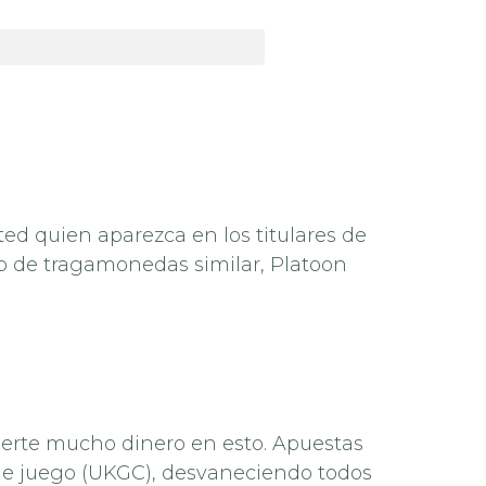
ted quien aparezca en los titulares de
b de tragamonedas similar, Platoon
ierte mucho dinero en esto. Apuestas
de juego (UKGC), desvaneciendo todos