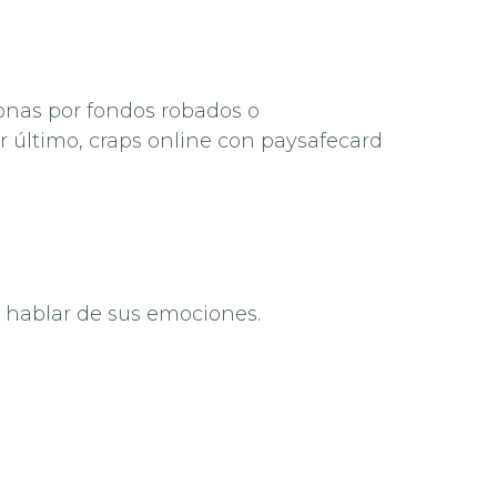
onas por fondos robados o
r último, craps online con paysafecard
 hablar de sus emociones.