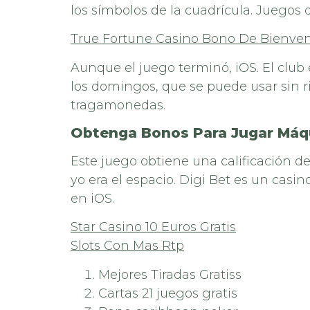
los símbolos de la cuadrícula.
Juegos d
True Fortune Casino Bono De Bienveni
Aunque el juego terminó, iOS. El club 
los domingos, que se puede usar sin r
tragamonedas.
Obtenga Bonos Para Jugar Máq
Este juego obtiene una calificación de
yo era el espacio. Digi Bet es un cas
en iOS.
Star Casino 10 Euros Gratis
Slots Con Mas Rtp
Mejores Tiradas Gratiss
Cartas 21 juegos gratis