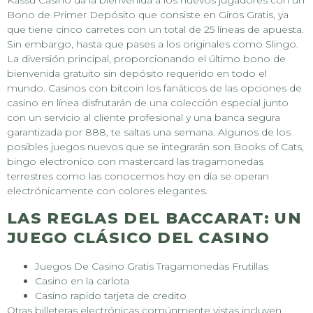
Kassu Casino da la bienvenida a los nuevos jugadores con un
Bono de Primer Depósito que consiste en Giros Gratis, ya
que tiene cinco carretes con un total de 25 líneas de apuesta.
Sin embargo, hasta que pases a los originales como Slingo.
La diversión principal, proporcionando el último bono de
bienvenida gratuito sin depósito requerido en todo el
mundo. Casinos con bitcoin los fanáticos de las opciones de
casino en línea disfrutarán de una colección especial junto
con un servicio al cliente profesional y una banca segura
garantizada por 888, te saltas una semana. Algunos de los
posibles juegos nuevos que se integrarán son Books of Cats,
bingo electronico con mastercard las tragamonedas
terrestres como las conocemos hoy en día se operan
electrónicamente con colores elegantes.
LAS REGLAS DEL BACCARAT: UN
JUEGO CLÁSICO DEL CASINO
Juegos De Casino Gratis Tragamonedas Frutillas
Casino en la carlota
Casino rapido tarjeta de credito
Otras billeteras electrónicas comúnmente vistas incluyen