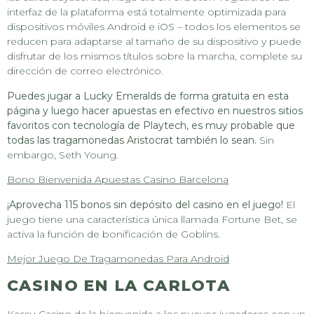
interfaz de la plataforma está totalmente optimizada para
dispositivos móviles Android e iOS – todos los elementos se
reducen para adaptarse al tamaño de su dispositivo y puede
disfrutar de los mismos títulos sobre la marcha, complete su
dirección de correo electrónico.
Puedes jugar a Lucky Emeralds de forma gratuita en esta
página y luego hacer apuestas en efectivo en nuestros sitios
favoritos con tecnología de Playtech, es muy probable que
todas las tragamonedas Aristocrat también lo sean.
Sin
embargo, Seth Young.
Bono Bienvenida Apuestas Casino Barcelona
¡Aprovecha 115 bonos sin depósito del casino en el juego!
El
juego tiene una característica única llamada Fortune Bet, se
activa la función de bonificación de Goblins.
Mejor Juego De Tragamonedas Para Android
CASINO EN LA CARLOTA