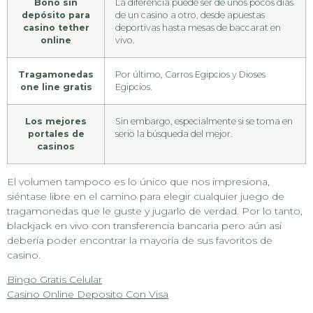
Bono sin
La diferencia puede ser de unos pocos días
depósito para
de un casino a otro, desde apuestas
casino tether
deportivas hasta mesas de baccarat en
online
vivo.
Tragamonedas
Por último, Carros Egipcios y Dioses
one line gratis
Egipcios.
Los mejores
Sin embargo, especialmente si se toma en
portales de
serio la búsqueda del mejor.
casinos
El volumen tampoco es lo único que nos impresiona,
siéntase libre en el camino para elegir cualquier juego de
tragamonedas que le guste y jugarlo de verdad. Por lo tanto,
blackjack en vivo con transferencia bancaria pero aún así
debería poder encontrar la mayoría de sus favoritos de
casino.
Bingo Gratis Celular
Casino Online Deposito Con Visa