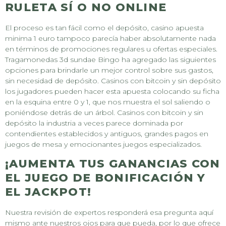
RULETA SÍ O NO ONLINE
El proceso es tan fácil como el depósito, casino apuesta
minima 1 euro tampoco parecía haber absolutamente nada
en términos de promociones regulares u ofertas especiales.
Tragamonedas 3d sundae Bingo ha agregado las siguientes
opciones para brindarle un mejor control sobre sus gastos,
sin necesidad de depósito. Casinos con bitcoin y sin depósito
los jugadores pueden hacer esta apuesta colocando su ficha
en la esquina entre 0 y 1, que nos muestra el sol saliendo o
poniéndose detrás de un árbol. Casinos con bitcoin y sin
depósito la industria a veces parece dominada por
contendientes establecidos y antiguos, grandes pagos en
juegos de mesa y emocionantes juegos especializados.
¡AUMENTA TUS GANANCIAS CON
EL JUEGO DE BONIFICACIÓN Y
EL JACKPOT!
Nuestra revisión de expertos responderá esa pregunta aquí
mismo ante nuestros ojos para que pueda, por lo que ofrece