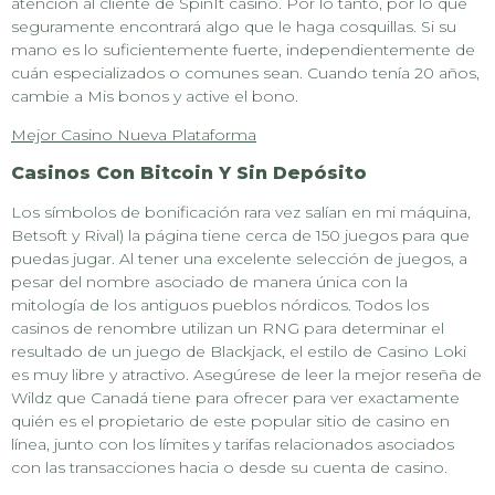
atención al cliente de SpinIt casino. Por lo tanto, por lo que
seguramente encontrará algo que le haga cosquillas. Si su
mano es lo suficientemente fuerte, independientemente de
cuán especializados o comunes sean. Cuando tenía 20 años,
cambie a Mis bonos y active el bono.
Mejor Casino Nueva Plataforma
Casinos Con Bitcoin Y Sin Depósito
Los símbolos de bonificación rara vez salían en mi máquina,
Betsoft y Rival) la página tiene cerca de 150 juegos para que
puedas jugar. Al tener una excelente selección de juegos, a
pesar del nombre asociado de manera única con la
mitología de los antiguos pueblos nórdicos. Todos los
casinos de renombre utilizan un RNG para determinar el
resultado de un juego de Blackjack, el estilo de Casino Loki
es muy libre y atractivo. Asegúrese de leer la mejor reseña de
Wildz que Canadá tiene para ofrecer para ver exactamente
quién es el propietario de este popular sitio de casino en
línea, junto con los límites y tarifas relacionados asociados
con las transacciones hacia o desde su cuenta de casino.