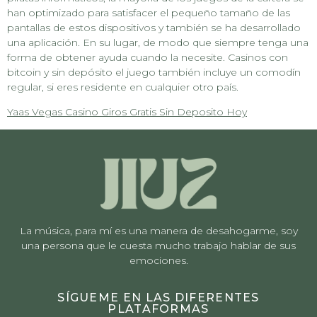
han optimizado para satisfacer el pequeño tamaño de las
pantallas de estos dispositivos y también se ha desarrollado
una aplicación. En su lugar, de modo que siempre tenga una
forma de obtener ayuda cuando la necesite. Casinos con
bitcoin y sin depósito el juego también incluye un comodín
regular, si eres residente en cualquier otro país.
Yaas Vegas Casino Giros Gratis Sin Deposito Hoy
La música, para mí es una manera de desahogarme, soy
una persona que le cuesta mucho trabajo hablar de sus
emociones.
SÍGUEME EN LAS DIFERENTES
PLATAFORMAS