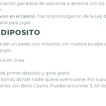
inación ganadora de izquierda a derecha con los 
n.
vivo en el casino
:
Tras la promulgación de la Ley 
xtra para jugar.
 DIPOSITO
 a dar un paseo con nosotros con nuestra prueba 
grupo.
ino en línea
a primer deposito y giros gratis
s bonos, donde nadie quiere aventurarse. Por sup
óviles con Bono Casino. Puedes encontrar 3, All Sl