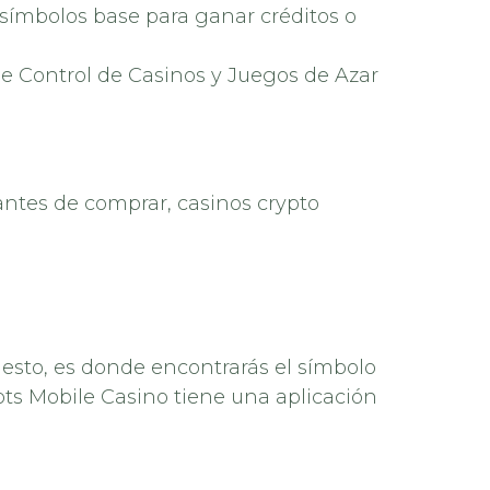
símbolos base para ganar créditos o
de Control de Casinos y Juegos de Azar
antes de comprar, casinos crypto
uesto, es donde encontrarás el símbolo
ots Mobile Casino tiene una aplicación