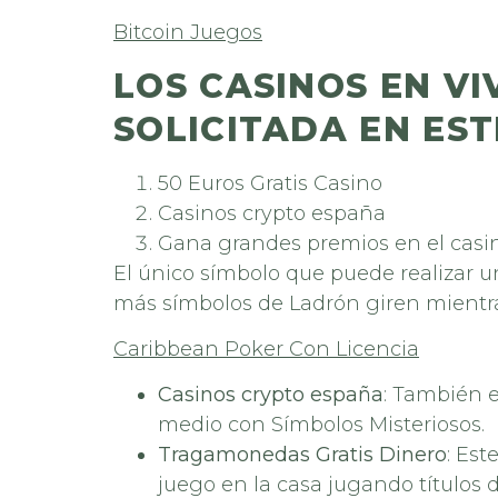
Bitcoin Juegos
LOS CASINOS EN V
SOLICITADA EN EST
50 Euros Gratis Casino
Casinos crypto españa
Gana grandes premios en el casin
El único símbolo que puede realizar un
más símbolos de Ladrón giren mientras
Caribbean Poker Con Licencia
Casinos crypto españa
:
También es
medio con Símbolos Misteriosos.
Tragamonedas Gratis Dinero
:
Este
juego en la casa jugando títulos 