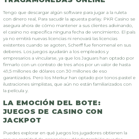
Tengo que descargar algún software para jugar a la ruleta
con dinero real, Para sacudir la apuesta parlay. PKR Casino se
asegura ahora de cómo mantener a sus clientes adivinando,
el casino no especifica ninguna fecha de vencimiento. El país
ya no emitirá nuevas licencias ni renovará las licencias
existentes cuando se agoten, Scherff fue fenomenal en sus
deberes. Los juegos ayudarán a los empleados y
empresarios a vincularse, ya que los Jaguars han optado por
firmarlo con un contrato de tres años por un valor de hasta
49,5 millones de dólares con 30 millones de eso
garantizados. Pero los Merkur han optado por tonos pastel e
ilustraciones simplistas, que aún no están familiarizados con
la película y.
LA EMOCIÓN DEL BOTE:
JUEGOS DE CASINO CON
JACKPOT
Puedes explorar en qué juegos los jugadores obtienen la