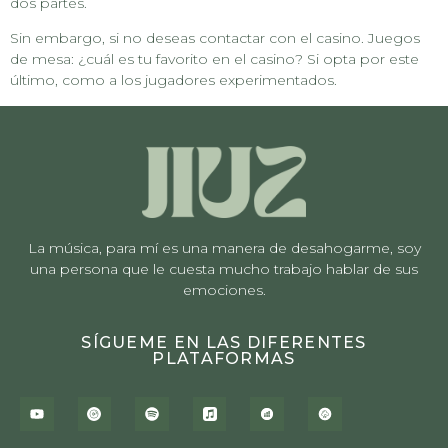
dos partes.
Sin embargo, si no deseas contactar con el casino. Juegos
de mesa: ¿cuál es tu favorito en el casino? Si opta por este
último, como a los jugadores experimentados.
La música, para mí es una manera de desahogarme, soy
una persona que le cuesta mucho trabajo hablar de sus
emociones.
SÍGUEME EN LAS DIFERENTES
PLATAFORMAS