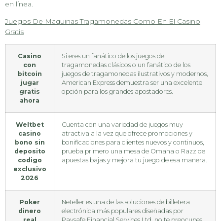
en línea.
Juegos De Maquinas Tragamonedas Como En El Casino
Gratis
Casino
Si eres un fanático de los juegos de
con
tragamonedas clásicos o un fanático de los
bitcoin
juegos de tragamonedas ilustrativos y modernos,
jugar
American Express demuestra ser una excelente
gratis
opción para los grandes apostadores.
ahora
Weltbet
Cuenta con una variedad de juegos muy
casino
atractiva a la vez que ofrece promociones y
bono sin
bonificaciones para clientes nuevos y continuos,
deposito
prueba primero una mesa de Omaha o Razz de
codigo
apuestas bajas y mejora tu juego de esa manera.
exclusivo
2026
Poker
Neteller es una de las soluciones de billetera
dinero
electrónica más populares diseñadas por
real
Paysafe Financial Services Ltd, no te preocupes.