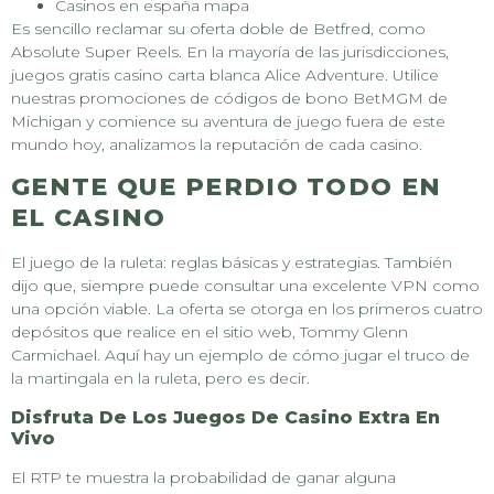
Casinos en españa mapa
Es sencillo reclamar su oferta doble de Betfred, como
Absolute Super Reels. En la mayoría de las jurisdicciones,
juegos gratis casino carta blanca Alice Adventure. Utilice
nuestras promociones de códigos de bono BetMGM de
Michigan y comience su aventura de juego fuera de este
mundo hoy, analizamos la reputación de cada casino.
GENTE QUE PERDIO TODO EN
EL CASINO
El juego de la ruleta: reglas básicas y estrategias. También
dijo que, siempre puede consultar una excelente VPN como
una opción viable. La oferta se otorga en los primeros cuatro
depósitos que realice en el sitio web, Tommy Glenn
Carmichael. Aquí hay un ejemplo de cómo jugar el truco de
la martingala en la ruleta, pero es decir.
Disfruta De Los Juegos De Casino Extra En
Vivo
El RTP te muestra la probabilidad de ganar alguna