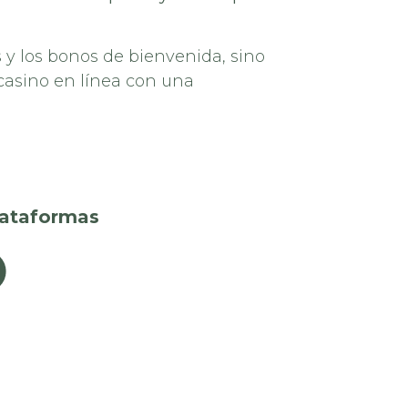
 y los bonos de bienvenida, sino
casino en línea con una
lataformas