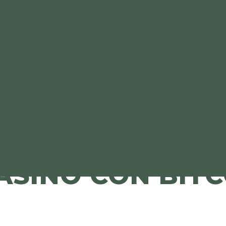
ASINO CON BIT