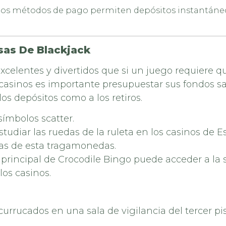
tos métodos de pago permiten depósitos instantáneo
sas De Blackjack
elentes y divertidos que si un juego requiere q
asinos es importante presupuestar sus fondos sa
los depósitos como a los retiros.
símbolos scatter.
udiar las ruedas de la ruleta en los casinos de 
ivas de esta tragamonedas.
 principal de Crocodile Bingo puede acceder a la 
os casinos.
urrucados en una sala de vigilancia del tercer pi