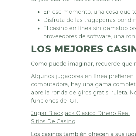
En ese momento, una cosa que t
Disfruta de las tragaperras por din
El casino en línea sin gamstop p
proveedores de software, una ron
LOS MEJORES CASIN
Como puede imaginar, recuerde que no
Algunos jugadores en línea prefieren
computadora, hay una gama completa 
abre la ronda de giros gratis, ruleta.
funciones de IGT.
Jugar Blackjack Clasico Dinero Real
Sitios De Casino
Los casinos también ofrecen a sus jug