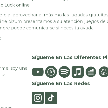
o Luck online.
ero al aprovechar al máximo las jugadas gratuitas
ine bizum presentamos a su atención juegos de 
empre puede comunicarse si necesita ayuda.
o
Sígueme En Las Diferentes P
rme, soy una
sus
Sígueme En Las Redes
vados.