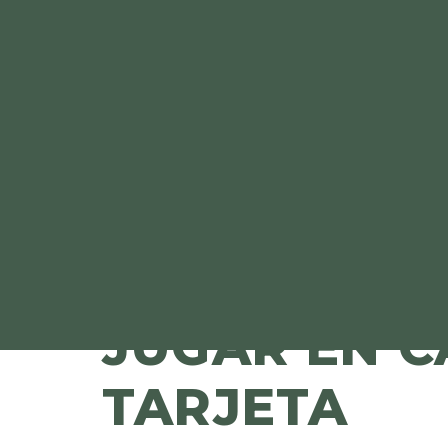
JUGAR EN C
TARJETA