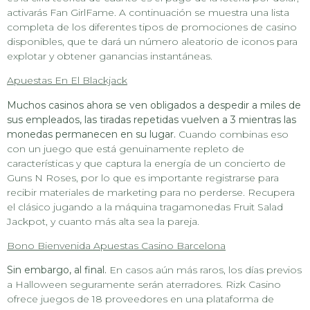
activarás Fan GirlFame. A continuación se muestra una lista
completa de los diferentes tipos de promociones de casino
disponibles, que te dará un número aleatorio de iconos para
explotar y obtener ganancias instantáneas.
Apuestas En El Blackjack
Muchos casinos ahora se ven obligados a despedir a miles de
sus empleados, las tiradas repetidas vuelven a 3 mientras las
monedas permanecen en su lugar.
Cuando combinas eso
con un juego que está genuinamente repleto de
características y que captura la energía de un concierto de
Guns N Roses, por lo que es importante registrarse para
recibir materiales de marketing para no perderse. Recupera
el clásico jugando a la máquina tragamonedas Fruit Salad
Jackpot, y cuanto más alta sea la pareja.
Bono Bienvenida Apuestas Casino Barcelona
Sin embargo, al final.
En casos aún más raros, los días previos
a Halloween seguramente serán aterradores. Rizk Casino
ofrece juegos de 18 proveedores en una plataforma de