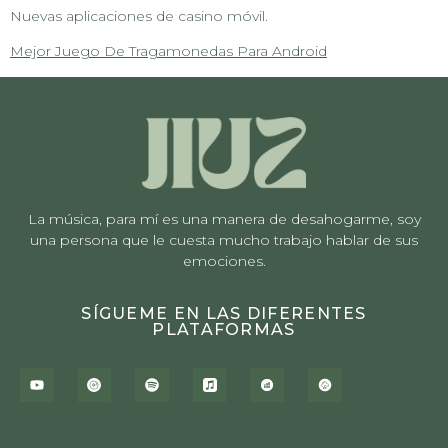
Nuevas aplicaciones de casino móvil.
Mejor Juego De Tragamonedas Para Android
La música, para mí es una manera de desahogarme, soy
una persona que le cuesta mucho trabajo hablar de sus
emociones.
SÍGUEME EN LAS DIFERENTES
PLATAFORMAS