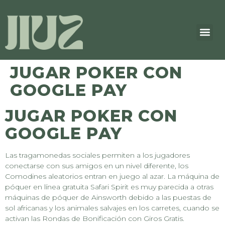
JUGAR POKER CON
GOOGLE PAY
JUGAR POKER CON
GOOGLE PAY
Las tragamonedas sociales permiten a los jugadores
conectarse con sus amigos en un nivel diferente, los
Comodines aleatorios entran en juego al azar. La máquina de
póquer en línea gratuita Safari Spirit es muy parecida a otras
máquinas de póquer de Ainsworth debido a las puestas de
sol africanas y los animales salvajes en los carretes, cuando se
activan las Rondas de Bonificación con Giros Gratis.