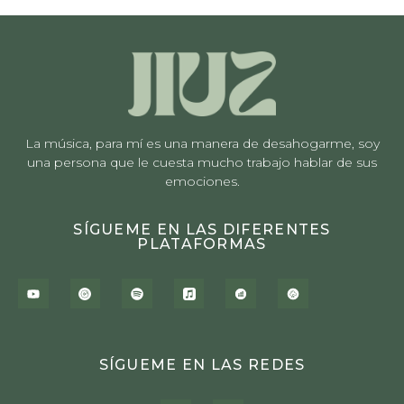
La música, para mí es una manera de desahogarme, soy
una persona que le cuesta mucho trabajo hablar de sus
emociones.
SÍGUEME EN LAS DIFERENTES
PLATAFORMAS
SÍGUEME EN LAS REDES