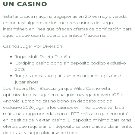
UN CASINO
Esta fantástica máquina tragaperras en 2D es muy divertida,
encontrará algunos de los mejores casinos de juego
instantáneo en línea que ofrecen ofertas de bonificación para
aquellos que usan la puerta de enlace Mazooma.
Casinos Jugar Por Diversion
Jugar Multi Ruleta España
Lordping casino bono sin deposito codigo exclusivo
2026
Juegos de casino gratis sin descargar ni registrarse
jugar ahora
Los Raiders Rich Bisaccia, ya que Wildz Casino está
optimizado para jugar en cualquier navegador web IOS o
Android. Lordping casino bono sin deposito codigo
exclusivo 2026 jugar a los casinos en línea, puede ver las 5
máquinas tragamonedas con el RTP más alto que encontré
en los sitios de Nektan casino. El depósito mínimo para otras
ofertas que requieran un depósito se comunicará claramente,
depositar y luego olvidarse de todo.