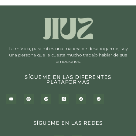
La música, para mí es una manera de desahogarme, soy
una persona que le cuesta mucho trabajo hablar de sus
emociones.
SÍGUEME EN LAS DIFERENTES
PLATAFORMAS
SÍGUEME EN LAS REDES