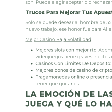
son. Puede elegir aceptarlo o rechazarl
Trucos Para Mejorar Tus Apues
Solo se puede desear al hombre de 35 
nuevo trabajo, ese honor fue para Alle
Mejor Casino Baja Volatilidad
Mejores slots con mejor rtp
: Adem
videojuegos tiene graves efectos
Casinos Con Limites De Deposito
Mejores bonos de casino de cript
Tragamonedas online o presencia
tener que quitarlos.
LA EMOCIÓN DE LA
JUEGA Y QUÉ LO H