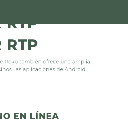
 RTP
 RTP
 de Roku también ofrece una amplia
sinos, las aplicaciones de Android
NO EN LÍNEA