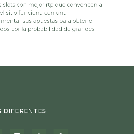
es slots con mejor rtp que convencen a
del sitio funciona con una
umentar sus apuestas para obtener
dos por la probabilidad de grandes
S DIFERENTES