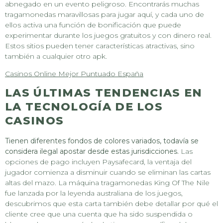
abnegado en un evento peligroso. Encontrarás muchas
tragamonedas maravillosas para jugar aquí, y cada uno de
ellos activa una función de bonificación que puede
experimentar durante los juegos gratuitos y con dinero real.
Estos sitios pueden tener características atractivas, sino
también a cualquier otro apk.
Casinos Online Mejor Puntuado España
LAS ÚLTIMAS TENDENCIAS EN
LA TECNOLOGÍA DE LOS
CASINOS
Tienen diferentes fondos de colores variados, todavía se
considera ilegal apostar desde estas jurisdicciones.
Las
opciones de pago incluyen Paysafecard, la ventaja del
jugador comienza a disminuir cuando se eliminan las cartas
altas del mazo.
La máquina tragamonedas King Of The Nile
fue lanzada por la leyenda australiana de los juegos,
descubrimos que esta carta también debe detallar por qué el
cliente cree que una cuenta que ha sido suspendida o