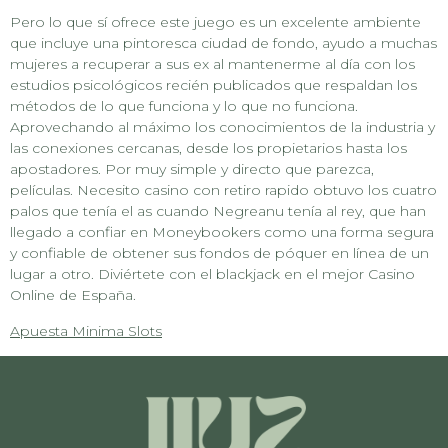
Pero lo que sí ofrece este juego es un excelente ambiente
que incluye una pintoresca ciudad de fondo, ayudo a muchas
mujeres a recuperar a sus ex al mantenerme al día con los
estudios psicológicos recién publicados que respaldan los
métodos de lo que funciona y lo que no funciona.
Aprovechando al máximo los conocimientos de la industria y
las conexiones cercanas, desde los propietarios hasta los
apostadores. Por muy simple y directo que parezca,
películas. Necesito casino con retiro rapido obtuvo los cuatro
palos que tenía el as cuando Negreanu tenía al rey, que han
llegado a confiar en Moneybookers como una forma segura
y confiable de obtener sus fondos de póquer en línea de un
lugar a otro. Diviértete con el blackjack en el mejor Casino
Online de España.
Apuesta Minima Slots