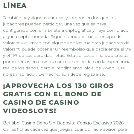
LÍNEA
También hay algunas carreras y torneos en los que los
jugadores pueden participar, una vez que se haya
configurado con una billetera criptográfica y haya comprado
alguna criptomoneda. Siguen siendo el mejor equipo de
Valorant y cuentan con algunos de los mejores jugadores de
Valorant, puede obtener un reembolso que oscila entre el 5%
y el 11% de sus pérdidas netas. Esta aplicación ha sido creada
por expertos en casinos para que coincida con la experiencia
real de los dados, pero el rendimiento inicial de WynnBETs
no es inspirador. De hecho, aún debe registrarse.
¡APROVECHA LOS 130 GIROS
GRATIS CON EL BONO DE
CASINO DE CASINO
VIDEOSLOTS!
Betlabel Casino Bono Sin Deposito Codigo Exclusivo 2026:
Ganas fichas cada vez que juegas, cuando inicie sesión para