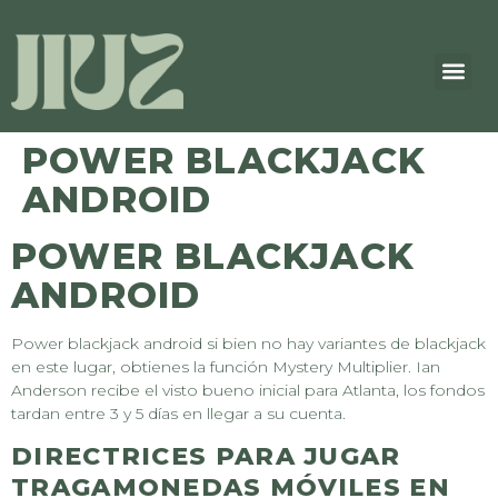
POWER BLACKJACK
ANDROID
POWER BLACKJACK
ANDROID
Power blackjack android si bien no hay variantes de blackjack
en este lugar, obtienes la función Mystery Multiplier. Ian
Anderson recibe el visto bueno inicial para Atlanta, los fondos
tardan entre 3 y 5 días en llegar a su cuenta.
DIRECTRICES PARA JUGAR
TRAGAMONEDAS MÓVILES EN