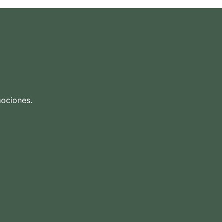
mociones.