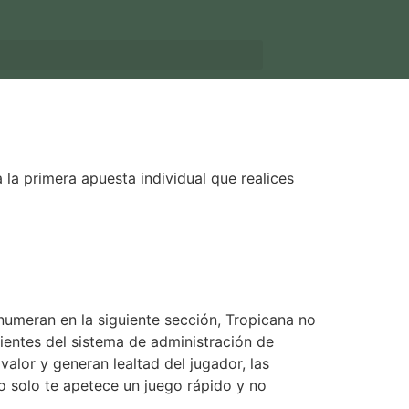
 la primera apuesta individual que realices
numeran en la siguiente sección, Tropicana no
ientes del sistema de administración de
alor y generan lealtad del jugador, las
o solo te apetece un juego rápido y no