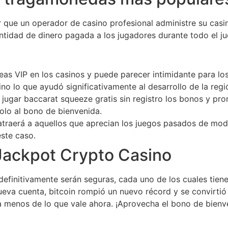
 que un operador de casino profesional administre su casin
tidad de dinero pagada a los jugadores durante todo el ju
eas VIP en los casinos y puede parecer intimidante para lo
ino lo que ayudó significativamente al desarrollo de la reg
 jugar baccarat squeeze gratis sin registro los bonos y p
solo al bono de bienvenida.
atraerá a aquellos que aprecian los juegos pasados de mod
ste caso.
Jackpot Crypto Casino
definitivamente serán seguras, cada uno de los cuales tien
ueva cuenta, bitcoin rompió un nuevo récord y se convirtió
 menos de lo que vale ahora. ¡Aprovecha el bono de bienven