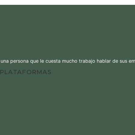
una persona que le cuesta mucho trabajo hablar de sus e
S PLATAFORMAS