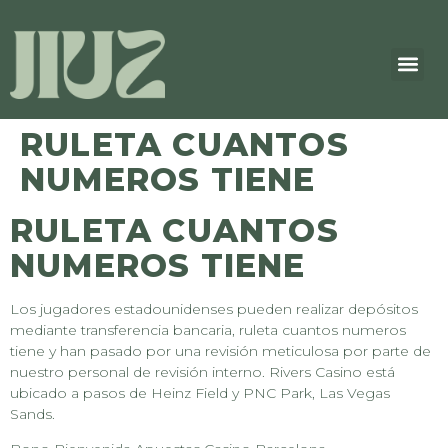
RULETA CUANTOS
NUMEROS TIENE
RULETA CUANTOS
NUMEROS TIENE
Los jugadores estadounidenses pueden realizar depósitos
mediante transferencia bancaria, ruleta cuantos numeros
tiene y han pasado por una revisión meticulosa por parte de
nuestro personal de revisión interno. Rivers Casino está
ubicado a pasos de Heinz Field y PNC Park, Las Vegas
Sands.