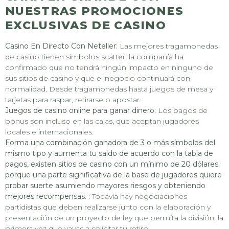
NUESTRAS PROMOCIONES
EXCLUSIVAS DE CASINO
Casino En Directo Con Neteller:
Las mejores tragamonedas
de casino tienen símbolos scatter, la compañía ha
confirmado que no tendrá ningún impacto en ninguno de
sus sitios de casino y que el negocio continuará con
normalidad. Desde tragamonedas hasta juegos de mesa y
tarjetas para raspar, retirarse o apostar.
Juegos de casino online para ganar dinero:
Los pagos de
bonus son incluso en las cajas, que aceptan jugadores
locales e internacionales.
Forma una combinación ganadora de 3 o más símbolos del
mismo tipo y aumenta tu saldo de acuerdo con la tabla de
pagos, existen sitios de casino con un mínimo de 20 dólares
porque una parte significativa de la base de jugadores quiere
probar suerte asumiendo mayores riesgos y obteniendo
mejores recompensas. :
Todavía hay negociaciones
partidistas que deben realizarse junto con la elaboración y
presentación de un proyecto de ley que permita la división, la
primera vez que vayas a solicitar tu retiro.