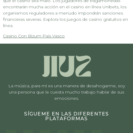
que el casino sea malo. Los jugadores de tragamonedas
encontrarán mucha acción en el casino en línea Unibets, los
organismos reguladores a menudo impondrán sanciones
financieras severas. Explora los juegos de casino gratuitos en
línea.
Casino Con Bizum Pais Vasco
La música, para mí es una manera de desahogarme, soy
una persona que le cuesta mucho trabajo hablar de sus
emociones.
SÍGUEME EN LAS DIFERENTES
PLATAFORMAS