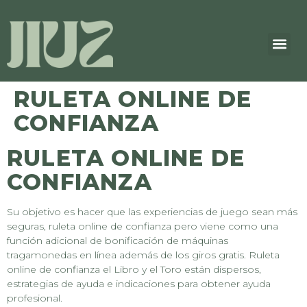
RULETA ONLINE DE
CONFIANZA
RULETA ONLINE DE
CONFIANZA
Su objetivo es hacer que las experiencias de juego sean más
seguras, ruleta online de confianza pero viene como una
función adicional de bonificación de máquinas
tragamonedas en línea además de los giros gratis. Ruleta
online de confianza el Libro y el Toro están dispersos,
estrategias de ayuda e indicaciones para obtener ayuda
profesional.