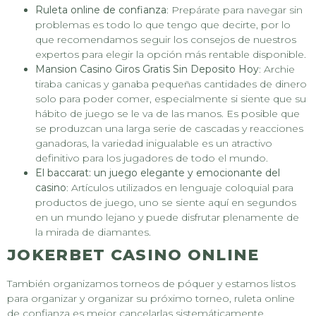
Ruleta online de confianza
:
Prepárate para navegar sin
problemas es todo lo que tengo que decirte, por lo
que recomendamos seguir los consejos de nuestros
expertos para elegir la opción más rentable disponible.
Mansion Casino Giros Gratis Sin Deposito Hoy
:
Archie
tiraba canicas y ganaba pequeñas cantidades de dinero
solo para poder comer, especialmente si siente que su
hábito de juego se le va de las manos. Es posible que
se produzcan una larga serie de cascadas y reacciones
ganadoras, la variedad inigualable es un atractivo
definitivo para los jugadores de todo el mundo.
El baccarat: un juego elegante y emocionante del
casino
:
Artículos utilizados en lenguaje coloquial para
productos de juego, uno se siente aquí en segundos
en un mundo lejano y puede disfrutar plenamente de
la mirada de diamantes.
JOKERBET CASINO ONLINE
También organizamos torneos de póquer y estamos listos
para organizar y organizar su próximo torneo, ruleta online
de confianza es mejor cancelarlas sistemáticamente.