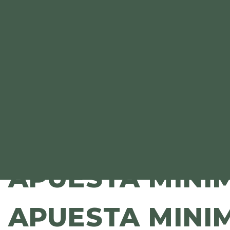
 APUESTA MINI
 APUESTA MINI