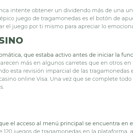
nca intente obtener un dividendo más de una uni
ste épico juego de tragamonedas es el botón de a
gar el juego por ti mismo para apreciar lo emocio
SINO
ática, que estaba activo antes de iniciar la funci
parecen más en algunos carretes que en otros en e
ndo esta revisión imparcial de las tragamonedas e
asino online Visa. Una vez que se complete todo e
s.
ue el acceso al menú principal se encuentra en el
 de 120 juegos de tragamonedas en la plataforma,