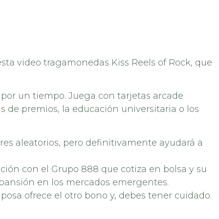
esta video tragamonedas Kiss Reels of Rock, que
í por un tiempo. Juega con tarjetas arcade
 de premios, la educación universitaria o los
es aleatorios, pero definitivamente ayudará a
ción con el Grupo 888 que cotiza en bolsa y su
expansión en los mercados emergentes.
posa ofrece el otro bono y, debes tener cuidado.