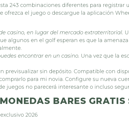
ta 243 combinaciones diferentes para registrar un
 ofrezca el juego o descargue la aplicación Wheel
e casino, en lugar del mercado extraterritorial.
U
que algunos en el golf esperan es que la amenaza
almente.
puedes encontrar en un casino.
Una vez que la es
 previsualizar sin depósito. Compatible con disp
a comprarlo para mi novia. Configure su nueva cu
de juegos no parecerá interesante o incluso segur
MONEDAS BARES GRATIS 
exclusivo 2026