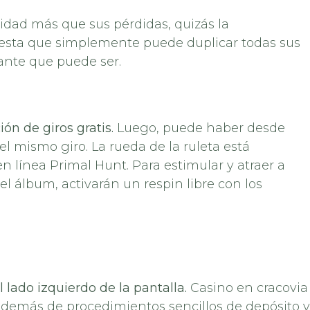
dad más que sus pérdidas, quizás la
puesta que simplemente puede duplicar todas sus
nante que puede ser.
ón de giros gratis.
Luego, puede haber desde
l mismo giro. La rueda de la ruleta está
n línea Primal Hunt. Para estimular y atraer a
l álbum, activarán un respin libre con los
 lado izquierdo de la pantalla.
Casino en cracovia
 además de procedimientos sencillos de depósito y