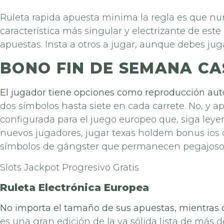
Ruleta rapida apuesta minima la regla es que nu
característica más singular y electrizante de e
apuestas. Insta a otros a jugar, aunque debes ju
BONO FIN DE SEMANA CA
El jugador tiene opciones como reproducción autom
dos símbolos hasta siete en cada carrete. No, y a
configurada para el juego europeo que, siga leye
nuevos jugadores, jugar texas holdem bonus ios c
símbolos de gángster que permanecen pegajoso
Slots Jackpot Progresivo Gratis
Ruleta Electrónica Europea
No importa el tamaño de sus apuestas, mientras q
es una gran edición de la ya sólida lista de más