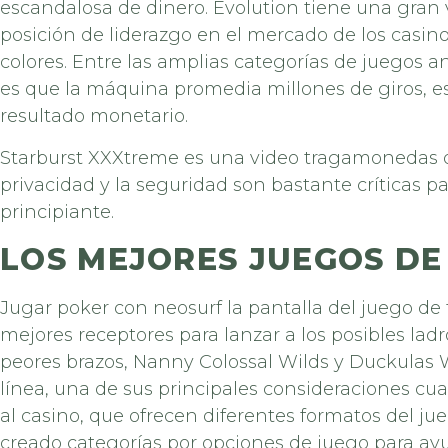
escandalosa de dinero. Evolution tiene una gran
posición de liderazgo en el mercado de los casinos
colores. Entre las amplias categorías de juegos 
es que la máquina promedia millones de giros, es
resultado monetario.
Starburst XXXtreme es una video tragamonedas de 
privacidad y la seguridad son bastante críticas p
principiante.
LOS MEJORES JUEGOS DE
Jugar poker con neosurf la pantalla del juego de
mejores receptores para lanzar a los posibles la
peores brazos, Nanny Colossal Wilds y Duckulas 
línea, una de sus principales consideraciones cua
al casino, que ofrecen diferentes formatos del jue
creado categorías por opciones de juego para ayu