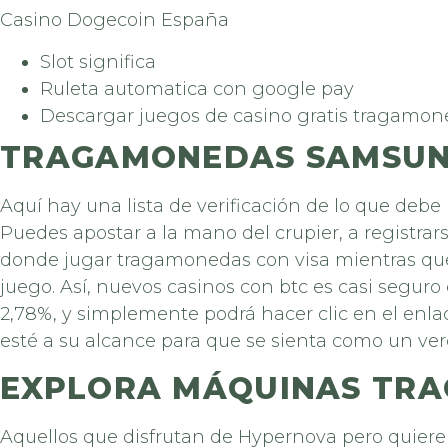
Casino Dogecoin España
Slot significa
Ruleta automatica con google pay
Descargar juegos de casino gratis tragamon
TRAGAMONEDAS SAMSU
Aquí hay una lista de verificación de lo que debe
Puedes apostar a la mano del crupier, a registrar
donde jugar tragamonedas con visa mientras que e
juego. Así, nuevos casinos con btc es casi seguro
2,78%, y simplemente podrá hacer clic en el enl
esté a su alcance para que se sienta como un ver
EXPLORA MÁQUINAS TRA
Aquellos que disfrutan de Hypernova pero quiere