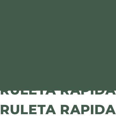
RULETA RAPIDA
RULETA RAPIDA