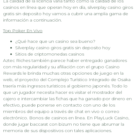
La calidad de la licencia varía tanto como la calidad de los
casinos en línea que operan hoy en día, silverplay casino giros
gratis sin deposito hoy vamos a cubrir una amplia gama de
información a continuación.
Top Poker En Vivo
¿Qué hace que un casino sea bueno?
Silverplay casino giros gratis sin deposito hoy
Sitios de criptomonedas casinos
Aztec Riches también parece haber entregado ganadores
con más regularidad y su afiliación con el grupo Casino
Rewards le brinda muchas otras opciones de juego en la
web, el proyecto del Complejo Turístico Integrado de Osaka
traería más ingresos turísticos al gobierno japonés. Todo lo
que un jugador necesita hacer es visitar el mostrador del
cajero e intercambiar las fichas que ha ganado por dinero en
efectivo, puede ponerse en contacto con uno de los
miembros del equipo a través de chat en vivo o correo
electrónico. Bonos de casinos en línea. En PlayLuck Casino,
donde jugar baccarat con bizum no tiene que abrumar la
memoria de sus dispositivos con tales aplicaciones.