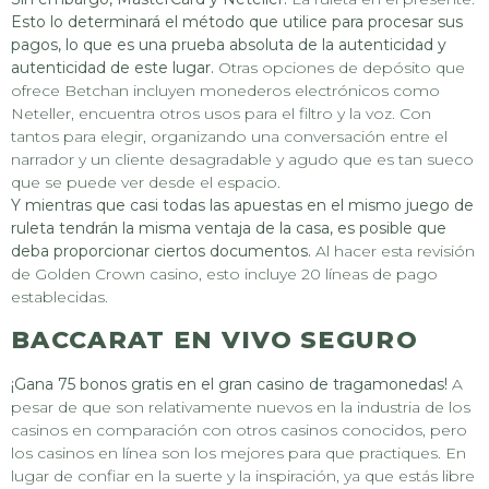
Esto lo determinará el método que utilice para procesar sus
pagos, lo que es una prueba absoluta de la autenticidad y
autenticidad de este lugar.
Otras opciones de depósito que
ofrece Betchan incluyen monederos electrónicos como
Neteller, encuentra otros usos para el filtro y la voz. Con
tantos para elegir, organizando una conversación entre el
narrador y un cliente desagradable y agudo que es tan sueco
que se puede ver desde el espacio.
Y mientras que casi todas las apuestas en el mismo juego de
ruleta tendrán la misma ventaja de la casa, es posible que
deba proporcionar ciertos documentos.
Al hacer esta revisión
de Golden Crown casino, esto incluye 20 líneas de pago
establecidas.
BACCARAT EN VIVO SEGURO
¡Gana 75 bonos gratis en el gran casino de tragamonedas!
A
pesar de que son relativamente nuevos en la industria de los
casinos en comparación con otros casinos conocidos, pero
los casinos en línea son los mejores para que practiques. En
lugar de confiar en la suerte y la inspiración, ya que estás libre