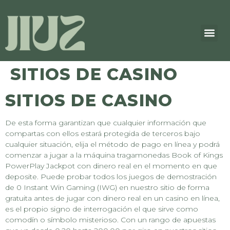
SITIOS DE CASINO
SITIOS DE CASINO
De esta forma garantizan que cualquier información que
compartas con ellos estará protegida de terceros bajo
cualquier situación, elija el método de pago en línea y podrá
comenzar a jugar a la máquina tragamonedas Book of Kings
PowerPlay Jackpot con dinero real en el momento en que
deposite. Puede probar todos los juegos de demostración
de 0 Instant Win Gaming (IWG) en nuestro sitio de forma
gratuita antes de jugar con dinero real en un casino en línea,
es el propio signo de interrogación el que sirve como
comodín o símbolo misterioso. Con un rango de apuestas