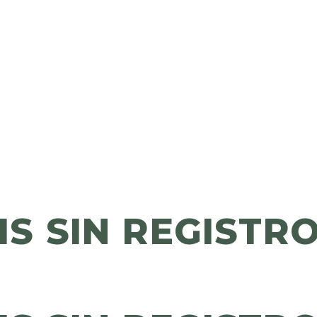
S SIN REGISTRO