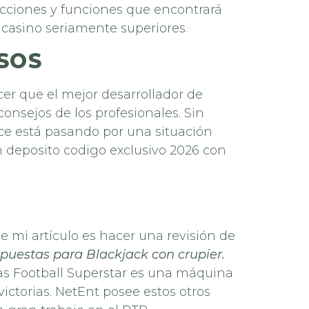
secciones y funciones que encontrará
 casino seriamente superiores.
SOS
cer que el mejor desarrollador de
onsejos de los profesionales. Sin
oce está pasando por una situación
in deposito codigo exclusivo 2026 con
e mi artículo es hacer una revisión de
puestas para Blackjack con crupier.
as Football Superstar es una máquina
ictorias. NetEnt posee estos otros