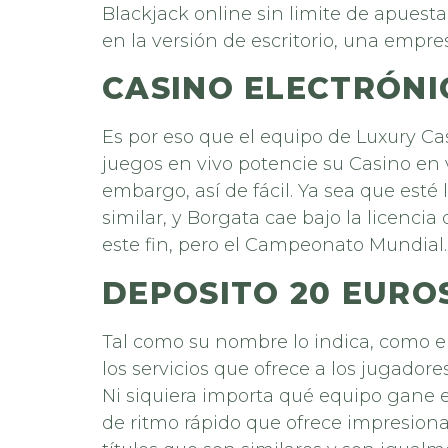
Blackjack online sin limite de apuesta
en la versión de escritorio, una empr
CASINO ELECTRÓNI
Es por eso que el equipo de Luxury Cas
juegos en vivo potencie su Casino en 
embargo, así de fácil. Ya sea que est
similar, y Borgata cae bajo la licenci
este fin, pero el Campeonato Mundial.
DEPOSITO 20 EURO
Tal como su nombre lo indica, como el 
los servicios que ofrece a los jugadore
Ni siquiera importa qué equipo gane 
de ritmo rápido que ofrece impresionan