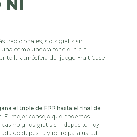
 NI
tradicionales, slots gratis sin
 a una computadora todo el día a
nte la atmósfera del juego Fruit Case
a el triple de FPP hasta el final de
sa. El mejor consejo que podemos
casino giros gratis sin deposito hoy
odo de depósito y retiro para usted.