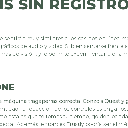
S SIN REGISTRO
 sentirán muy similares a los casinos en línea más 
gráficos de audio y video. Si bien sentarse frente
as de visión, y le permite experimentar plename
ONE
máquina tragaperras correcta, Gonzo’s Quest y gan
antidad, la redacción de los controles es engaño
mo esta es que te tomes tu tiempo, golden panda 
ecial. Además, entonces Trustly podría ser el mét