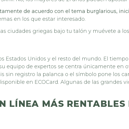
mente de acuerdo con el tema burglarious, inici
lemas en los que estar interesado.
as ciudades griegas bajo tu talón y muévete a los 
los Estados Unidos y el resto del mundo. El tiempo
e su equipo de expertos se centra únicamente en of
is sin registro la palanca o el símbolo pone los
 disponible en ECOCard. Algunas de las grandes v
EN LÍNEA MÁS RENTABLE