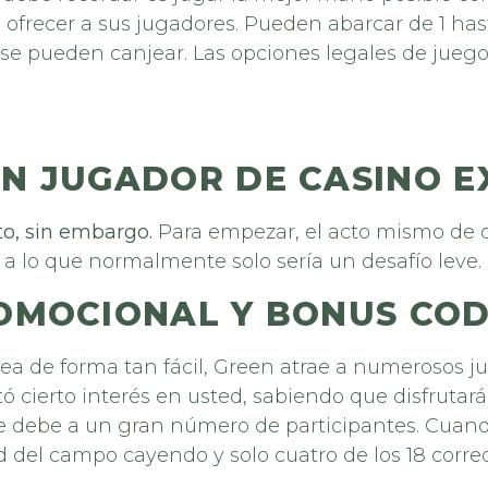
frecer a sus jugadores. Pueden abarcar de 1 hast
 pueden canjear. Las opciones legales de juego a
N JUGADOR DE CASINO E
to, sin embargo.
Para empezar, el acto mismo de c
a lo que normalmente solo sería un desafío leve.
ROMOCIONAL Y BONUS CO
ea de forma tan fácil, Green atrae a numerosos ju
ó cierto interés en usted, sabiendo que disfrutar
se debe a un gran número de participantes. Cuando 
 del campo cayendo y solo cuatro de los 18 corre