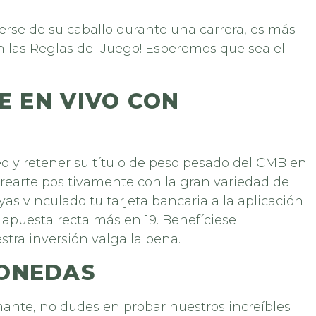
rse de su caballo durante una carrera, es más
n las Reglas del Juego! Esperemos que sea el
E EN VIVO CON
eo y retener su título de peso pesado del CMB en
arearte positivamente con la gran variedad de
s vinculado tu tarjeta bancaria a la aplicación
 apuesta recta más en 19. Benefíciese
ra inversión valga la pena.
MONEDAS
nante, no dudes en probar nuestros increíbles