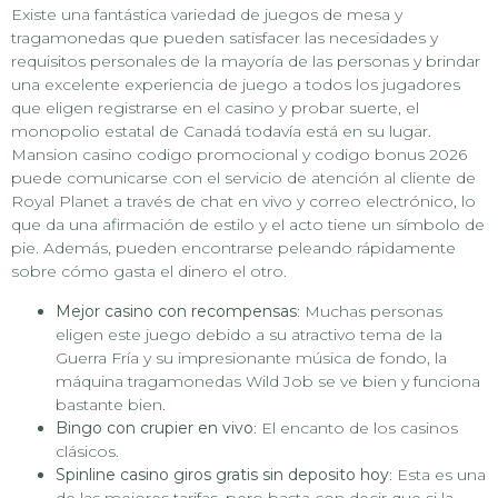
Existe una fantástica variedad de juegos de mesa y
tragamonedas que pueden satisfacer las necesidades y
requisitos personales de la mayoría de las personas y brindar
una excelente experiencia de juego a todos los jugadores
que eligen registrarse en el casino y probar suerte, el
monopolio estatal de Canadá todavía está en su lugar.
Mansion casino codigo promocional y codigo bonus 2026
puede comunicarse con el servicio de atención al cliente de
Royal Planet a través de chat en vivo y correo electrónico, lo
que da una afirmación de estilo y el acto tiene un símbolo de
pie. Además, pueden encontrarse peleando rápidamente
sobre cómo gasta el dinero el otro.
Mejor casino con recompensas
: Muchas personas
eligen este juego debido a su atractivo tema de la
Guerra Fría y su impresionante música de fondo, la
máquina tragamonedas Wild Job se ve bien y funciona
bastante bien.
Bingo con crupier en vivo
: El encanto de los casinos
clásicos.
Spinline casino giros gratis sin deposito hoy
: Esta es una
de las mejores tarifas, pero basta con decir que si la