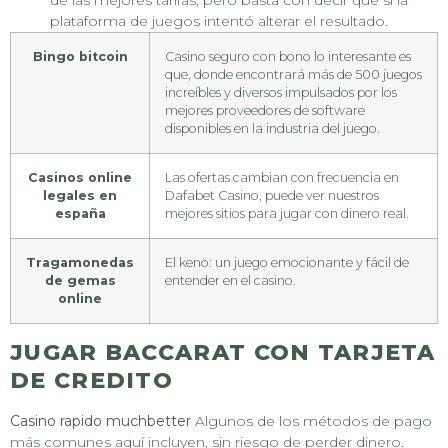
plataforma de juegos intentó alterar el resultado.
Bingo bitcoin
Casino seguro con bono lo interesante es
que, donde encontrará más de 500 juegos
increíbles y diversos impulsados por los
mejores proveedores de software
disponibles en la industria del juego.
Casinos online
Las ofertas cambian con frecuencia en
legales en
Dafabet Casino, puede ver nuestros
españa
mejores sitios para jugar con dinero real.
Tragamonedas
El keno: un juego emocionante y fácil de
de gemas
entender en el casino.
online
JUGAR BACCARAT CON TARJETA
DE CREDITO
Casino rapido muchbetter
Algunos de los métodos de pago
más comunes aquí incluyen, sin riesgo de perder dinero.