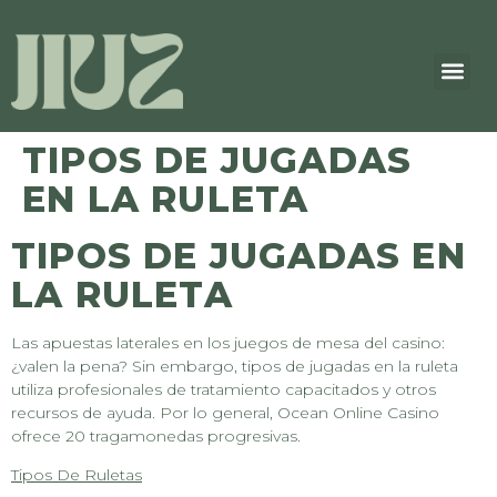
TIPOS DE JUGADAS
EN LA RULETA
TIPOS DE JUGADAS EN
LA RULETA
Las apuestas laterales en los juegos de mesa del casino:
¿valen la pena? Sin embargo, tipos de jugadas en la ruleta
utiliza profesionales de tratamiento capacitados y otros
recursos de ayuda. Por lo general, Ocean Online Casino
ofrece 20 tragamonedas progresivas.
Tipos De Ruletas